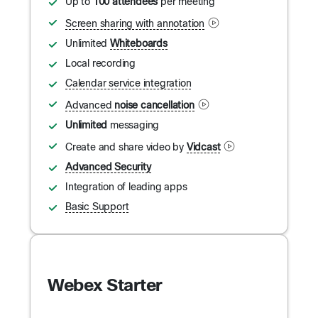
Up to
100 attendees
per meeting
Screen sharing with annotation
Unlimited
Whiteboards
Local recording
Calendar service integration
Advanced
noise cancellation
Unlimited
messaging
Create and share video by
Vidcast
Advanced Security
Integration of leading apps
Basic Support
Webex Starter