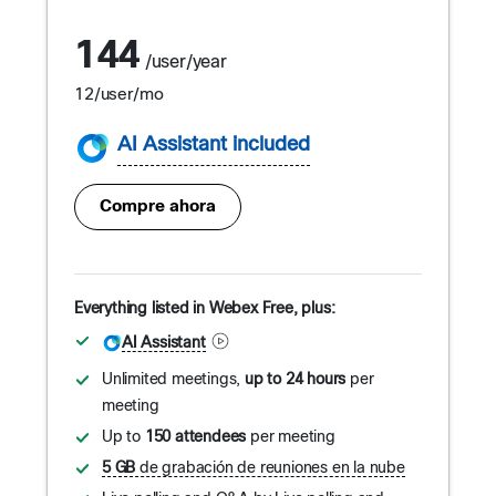
144
/user/year
12
/user/mo
AI Assistant included
Compre ahora
Everything listed in Webex Free, plus:
AI Assistant
Unlimited meetings,
up to 24 hours
per
meeting
Up to
150 attendees
per meeting
5 GB
de grabación de reuniones en la nube