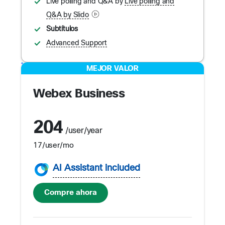
Live polling and Q&A by
Live polling and
Q&A by Slido
Subtítulos
Advanced Support
MEJOR VALOR
Webex Business
204
/user/year
17
/user/mo
AI Assistant included
Compre ahora